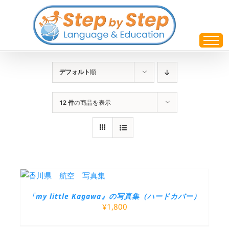
Skip
to
content
デフォルト
順
12 件
の商品を表示
「my little Kagawa』の写真集（ハードカバー）
¥
1,800