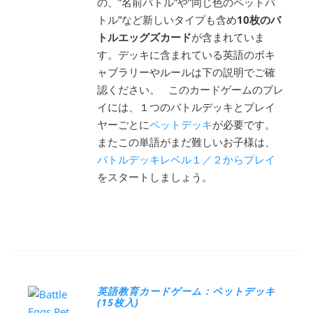
の、”名前バトル”や”同じ色のペットバ
トル”など新しいタイプも含め
10枚のバ
トルエッグズカード
が含まれていま
す。デッキに含まれている英語のボキ
ャブラリーやルールは下の説明でご確
認ください。 このカードゲームのプレ
イには、１つのバトルデッキとプレイ
ヤーごとに
ペットデッキ
が必要です。
またこの単語がまだ難しいお子様は、
バトルデッキレベル１／２からプレイ
をスタートしましょう。
英語教育カードゲーム：ペットデッキ
(15枚入)