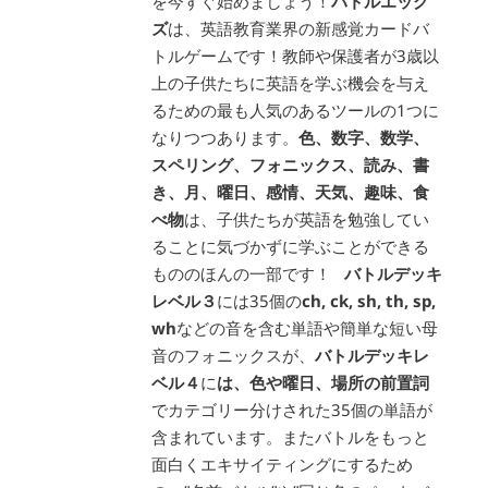
を今すぐ始めましょう！
バトルエッグ
ズ
は、英語教育業界の新感覚カードバ
トルゲームです！教師や保護者が3歳以
上の子供たちに英語を学ぶ機会を与え
るための最も人気のあるツールの1つに
なりつつあります。
色、数字、数学、
スペリング、フォニックス、読み、書
き、月、曜日、感情、天気、趣味、食
べ物
は、子供たちが英語を勉強してい
ることに気づかずに学ぶことができる
もののほんの一部です！
バトルデッキ
レベル３
には35個の
ch, ck, sh, th, sp,
wh
などの音を含む単語や簡単な短い母
音のフォニックスが、
バトルデッキレ
ベル４
に
は、色や曜日、場所の前置詞
でカテゴリー分けされた35個の単語が
含まれています。またバトルをもっと
面白くエキサイティングにするため