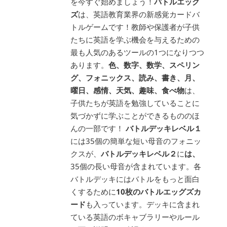
を今すぐ始めましょう！
バトルエッグ
ズ
は、英語教育業界の新感覚カードバ
トルゲームです！教師や保護者が子供
たちに英語を学ぶ機会を与えるための
最も人気のあるツールの1つになりつつ
あります。
色、数字、数学、スペリン
グ、フォニックス、読み、書き、月、
曜日、感情、天気、趣味、食べ物
は、
子供たちが英語を勉強していることに
気づかずに学ぶことができるもののほ
んの一部です！
バトルデッキレベル１
には35個の簡単な短い母音のフォニッ
クスが、
バトルデッキレベル２
に
は、
35個の長い母音が含まれています。各
バトルデッキにはバトルをもっと面白
くするために
10枚のバトルエッグズカ
ード
も入っています。デッキに含まれ
ている英語のボキャブラリーやルール