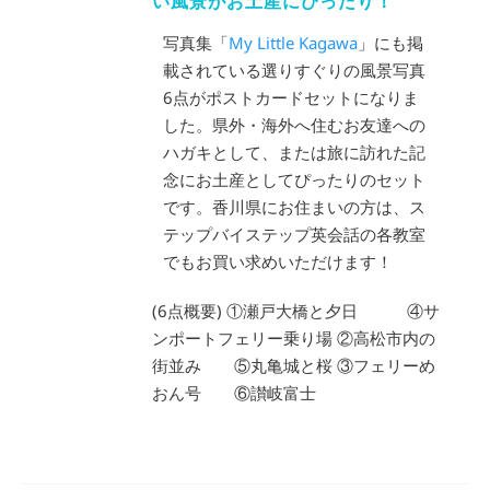
い風景がお土産にぴったり！
写真集「
My Little Kagawa
」にも掲
載されている選りすぐりの風景写真
6点がポストカードセットになりま
した。県外・海外へ住むお友達への
ハガキとして、または旅に訪れた記
念にお土産としてぴったりのセット
です。香川県にお住まいの方は、ス
テップバイステップ英会話の各教室
でもお買い求めいただけます！
(6点概要) ①瀬戸大橋と夕日 ④サ
ンポートフェリー乗り場 ②高松市内の
街並み ⑤丸亀城と桜 ③フェリーめ
おん号 ⑥讃岐富士