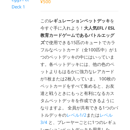
¥
500
この
レギュレーションペットデッキ
を
今すぐ手に入れよう！
大人気EFL / ESL
教育カードゲームであるバトルエッグ
ズ
で使用できる15匹のキュートでカラ
フルなペットカード（全100匹中）が１
つのペットデッキの中にはいっていま
す。各ペットデッキには、他の色のペ
ットよりもはるかに強力なレアカード
が1枚または2枚入っていま。 100枚の
ペットカードをすべて集めると、お友
達と戦うときにもっと有利になるカス
タムペットデッキを作成できるように
なりますよ。 全員が共有できる1つのバ
トルデッキの
レベル1/2
または
レベル
3/4
と、プレーヤーごとに1つのレギュ
レーションペットデッキを用意した