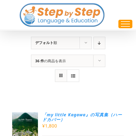
Skip
to
content
デフォルト
順
36 件
の商品を表示
「my little Kagawa』の写真集（ハー
ドカバー）
¥
1,800