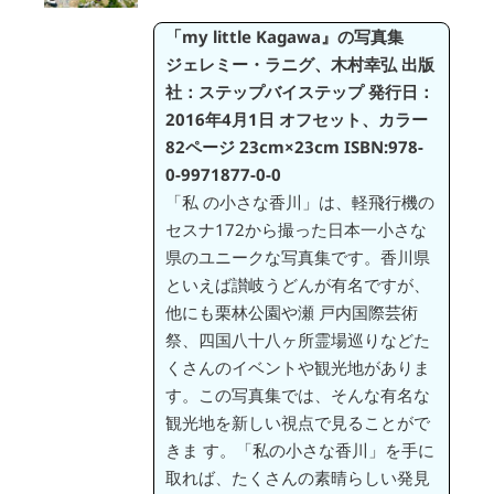
「my little Kagawa』の写真集
ジェレミー・ラニグ、木村幸弘
出版
社：ステップバイステップ
発行日：
2016年4月1日
オフセット、カラー
82ページ
23cm×23cm
ISBN:978-
0-9971877-0-0
「私 の小さな香川」は、軽飛行機の
セスナ172から撮った日本一小さな
県のユニークな写真集です。香川県
といえば讃岐うどんが有名ですが、
他にも栗林公園や瀬 戸内国際芸術
祭、四国八十八ヶ所霊場巡りなどた
くさんのイベントや観光地がありま
す。この写真集では、そんな有名な
観光地を新しい視点で見ることがで
きま す。「私の小さな香川」を手に
取れば、たくさんの素晴らしい発見