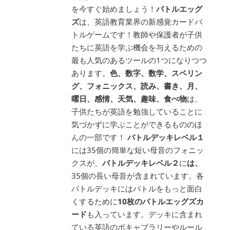
を今すぐ始めましょう！
バトルエッグ
ズ
は、英語教育業界の新感覚カードバ
トルゲームです！教師や保護者が子供
たちに英語を学ぶ機会を与えるための
最も人気のあるツールの1つになりつつ
あります。
色、数字、数学、スペリン
グ、フォニックス、読み、書き、月、
曜日、感情、天気、趣味、食べ物
は、
子供たちが英語を勉強していることに
気づかずに学ぶことができるもののほ
んの一部です！
バトルデッキレベル１
には35個の簡単な短い母音のフォニッ
クスが、
バトルデッキレベル２
に
は、
35個の長い母音が含まれています。各
バトルデッキにはバトルをもっと面白
くするために
10枚のバトルエッグズカ
ード
も入っています。デッキに含まれ
ている英語のボキャブラリーやルール