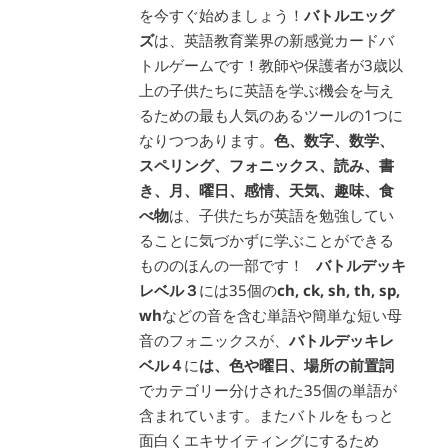
を今すぐ始めましょう！
バトルエッグ
ズ
は、英語教育業界の新感覚カードバ
トルゲームです！教師や保護者が3歳以
上の子供たちに英語を学ぶ機会を与え
るための最も人気のあるツールの1つに
なりつつあります。
色、数字、数学、
スペリング、フォニックス、読み、書
き、月、曜日、感情、天気、趣味、食
べ物
は、子供たちが英語を勉強してい
ることに気づかずに学ぶことができる
もののほんの一部です！
バトルデッキ
レベル３
には35個の
ch, ck, sh, th, sp,
wh
などの音を含む単語や簡単な短い母
音のフォニックスが、
バトルデッキレ
ベル４
に
は、色や曜日、場所の前置詞
でカテゴリー分けされた35個の単語が
含まれています。またバトルをもっと
面白くエキサイティングにするため