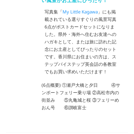
い風景がお土産にぴったり！
写真集「
My Little Kagawa
」にも掲
載されている選りすぐりの風景写真
6点がポストカードセットになりま
した。県外・海外へ住むお友達への
ハガキとして、または旅に訪れた記
念にお土産としてぴったりのセット
です。香川県にお住まいの方は、ス
テップバイステップ英会話の各教室
でもお買い求めいただけます！
(6点概要) ①瀬戸大橋と夕日 ④サ
ンポートフェリー乗り場 ②高松市内の
街並み ⑤丸亀城と桜 ③フェリーめ
おん号 ⑥讃岐富士