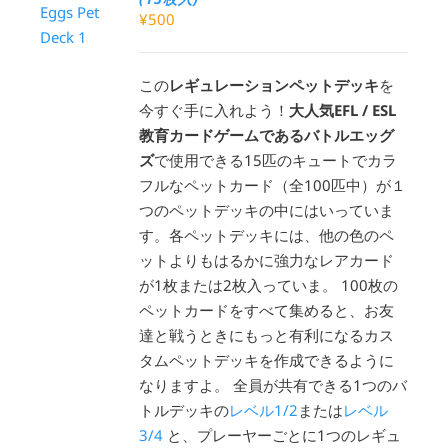
¥
500
この
レギュレーションペットデッキ
を
今すぐ手に入れよう！
大人気EFL / ESL
教育カードゲームであるバトルエッグ
ズ
で使用できる15匹のキュートでカラ
フルなペットカード（全100匹中）が１
つのペットデッキの中にはいっていま
す。各ペットデッキには、他の色のペ
ットよりもはるかに強力なレアカード
が1枚または2枚入っていま。 100枚の
ペットカードをすべて集めると、お友
達と戦うときにもっと有利になるカス
タムペットデッキを作成できるように
なりますよ。 全員が共有できる1つのバ
トルデッキの
レベル1/2
または
レベル
3/4
と、プレーヤーごとに1つのレギュ