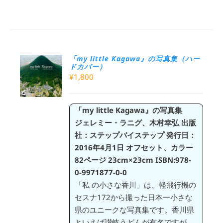
「my little Kagawa』の写真集（ハー
ドカバー）
¥
1,800
「my little Kagawa』の写真集
ジェレミー・ラニグ、木村幸弘
出版
社：ステップバイステップ
発行日：
2016年4月1日
オフセット、カラー
82ページ
23cm×23cm
ISBN:978-
0-9971877-0-0
「私 の小さな香川」は、軽飛行機の
セスナ172から撮った日本一小さな
県のユニークな写真集です。香川県
といえば讃岐うどんが有名ですが、