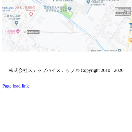
株式会社ステップバイステップ © Copyright 2010 -
2026
Facebook
X
YouTube
電
Page load link
子
メ
ー
ル