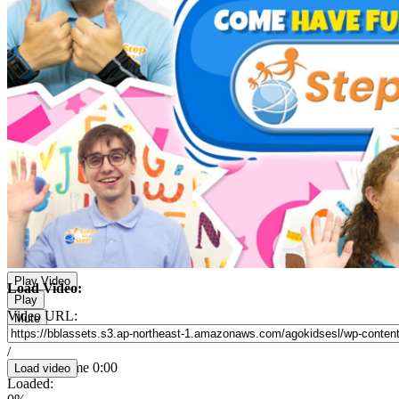
Play Video
Load Video:
Play
Video URL:
Mute
Current Time
0:00
/
Duration Time
0:00
Loaded
:
Skip
Facebook
X
YouTube
電