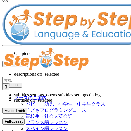
0%
to
子
Progress
: 0%
content
メ
Stream Type
LIVE
Remaining Time
-0:00
ー
ル
Playback Rate
1
Chapters
Chapters
Descriptions
descriptions off
, selected
検
Subtitles
索
…
subtitles settings
, opens subtitles settings dialog
クラスのご案内
subtitles off
, selected
ベビー・幼児・小学生・中学生クラス
子どもプログラミングコース
Audio Track
高校生・社会人英会話
Fullscreen
フランス語レッスン
スペイン語レッスン