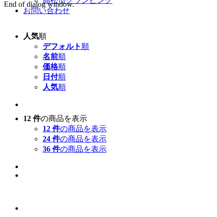
高松市グランピング
End of dialog window.
お問い合わせ
人気
順
デフォルト
順
名前
順
価格
順
日付
順
人気
順
12 件
の商品を表示
12 件
の商品を表示
24 件
の商品を表示
36 件
の商品を表示