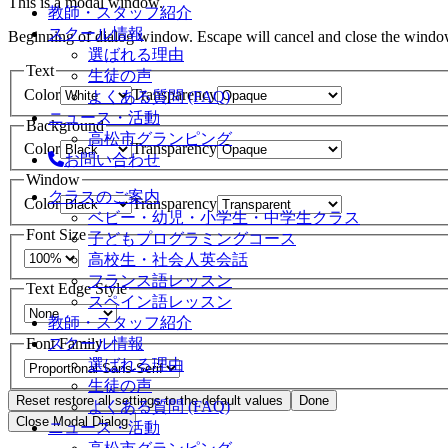
This is a modal window.
教師・スタッフ紹介
スクール情報
Beginning of dialog window. Escape will cancel and close the windo
選ばれる理由
Text
生徒の声
Color
Transparency
よくある質問 (FAQ)
ニュース・活動
Background
高松市グランピング
Color
Transparency
お問い合わせ
Window
クラスのご案内
Color
Transparency
ベビー・幼児・小学生・中学生クラス
Font Size
子どもプログラミングコース
高校生・社会人英会話
フランス語レッスン
Text Edge Style
スペイン語レッスン
教師・スタッフ紹介
スクール情報
Font Family
選ばれる理由
生徒の声
Reset
restore all settings to the default values
Done
よくある質問 (FAQ)
Close Modal Dialog
ニュース・活動