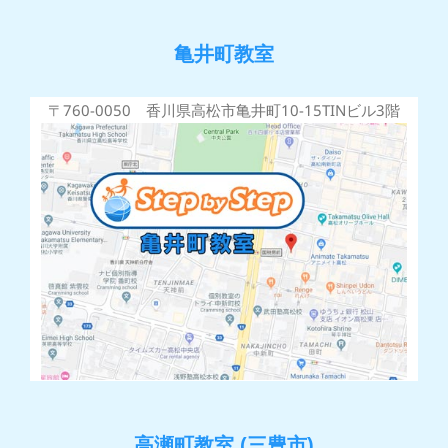
亀井町教室
〒760-0050 香川県高松市亀井町10-15TINビル3階
高瀬町教室 (三豊市)