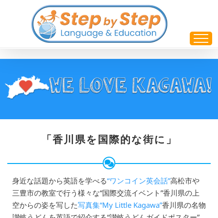
Skip
to
content
「香川県を国際的な街に」
身近な話題から英語を学べる
“ワンコイン英会話”
高松市や
三豊市の教室で行う様々な“国際交流イベント”香川県の上
空からの姿を写した
写真集“My Little Kagawa”
香川県の名物
讃岐うどんを英語で紹介する“讃岐うどんガイドポスター”