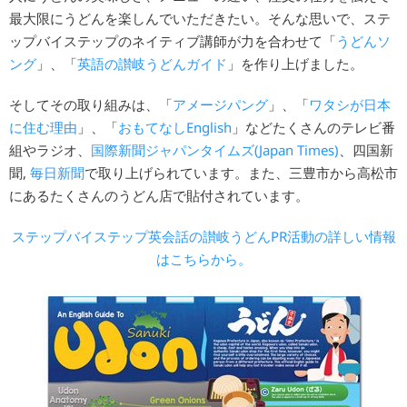
最大限にうどんを楽しんでいただきたい。そんな思いで、ステ
ップバイステップのネイティブ講師が力を合わせて「
うどんソ
ング
」、「
英語の讃岐うどんガイド
」を作り上げました。
そしてその取り組みは、「
アメージパング
」、「
ワタシが日本
に住む理由
」、「
おもてなしEnglish
」などたくさんのテレビ番
組やラジオ、
国際新聞ジャパンタイムズ(Japan Times)
、四国新
聞,
毎日新聞
で取り上げられています。また、三豊市から高松市
にあるたくさんのうどん店で貼付されています。
ステップバイステップ英会話の讃岐うどんPR活動の詳しい情報
はこちらから。