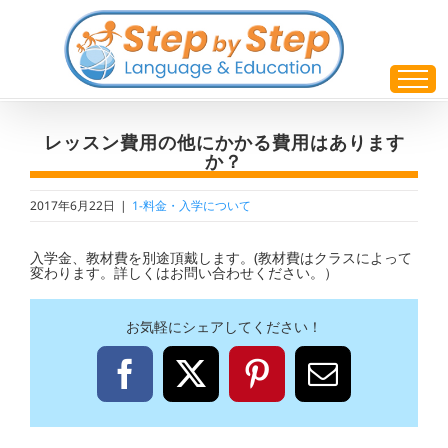
Skip
to
content
レッスン費用の他にかかる費用はあります
か？
2017年6月22日
|
1-料金・入学について
入学金、教材費を別途頂戴します。(教材費はクラスによって
変わります。詳しくはお問い合わせください。）
お気軽にシェアしてください！
Facebook
X
Pinterest
電
子
メ