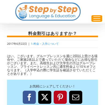
Skip
to
content
料金割引はありますか？
2017年6月22日
|
1-料金・入学について
はい、ございます。グループレッスンを週に2回以上受ける場
合や、ご家族2名以上で通っていただく場合などにお得な割引
がございます。また、高校生および大学生の方はグループレ
ッスン、プライベートレッスン共に通常料金より10％オフと
なります。（入学申込の際に学生証を確認させていただくこ
とがあります。）
お気軽にシェアしてください！
Facebook
X
Pinterest
電