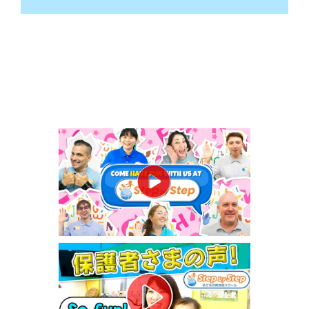
子
メ
ー
ル