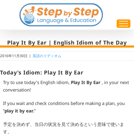
Skip
to
content
Play It By Ear | English Idiom of The Day
2016年11月30日
|
英語のイディオム
Today’s Idiom: Play It By Ear
Try to use today’s English idiom,
Play It By Ear
, in your next
conversation!
If you wait and check conditions before making a plan, you
“
play it by ear.
”
予定を決めず、当日の状況を見て決めるという意味で使いま
す。