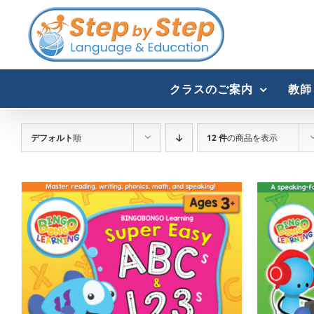
Skip
to
content
クラスのご案内
教師
デフォルト
順
12 件
の商品を表示