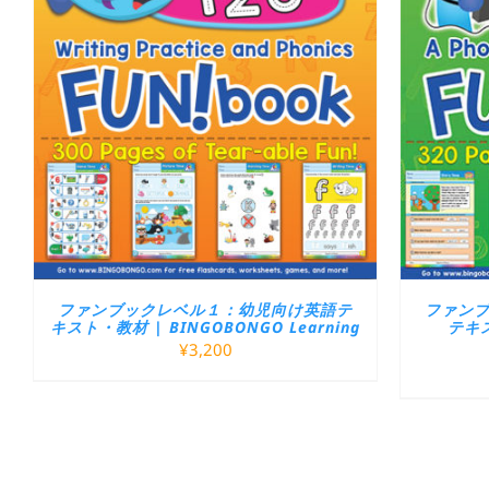
ファンブックレベル１：幼児向け英語テ
ファン
キスト・教材 | BINGOBONGO Learning
テキス
¥
3,200