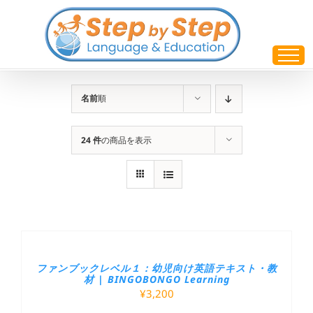
Skip
to
content
名前
順
24 件
の商品を表示
ファンブックレベル１：幼児向け英語テキスト・教
材 | BINGOBONGO Learning
¥
3,200