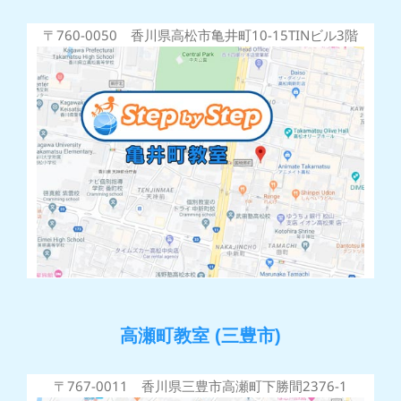
〒760-0050 香川県高松市亀井町10-15TINビル3階
高瀬町教室 (三豊市)
〒767-0011 香川県三豊市高瀬町下勝間2376-1