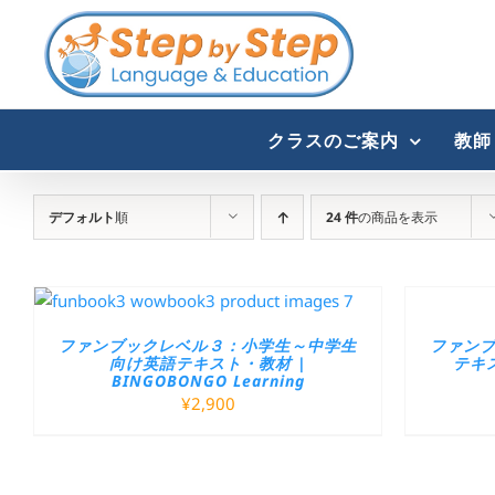
Skip
to
content
クラスのご案内
教師
デフォルト
順
24 件
の商品を表示
ファンブックレベル３：小学生～中学生
ファン
向け英語テキスト・教材 |
テキス
BINGOBONGO Learning
¥
2,900