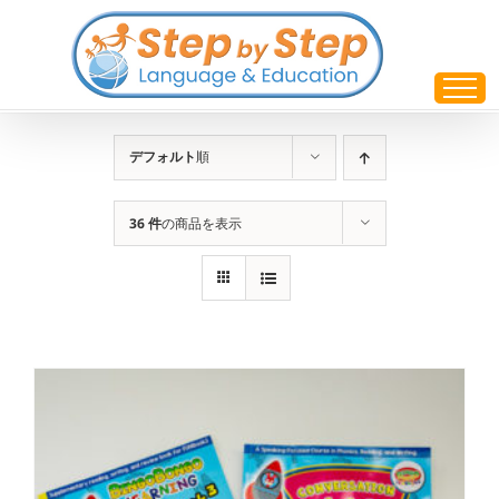
Skip
to
content
デフォルト
順
36 件
の商品を表示