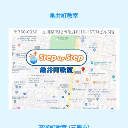
亀井町教室
〒760-0050 香川県高松市亀井町10-15TINビル3階
高瀬町教室 (三豊市)