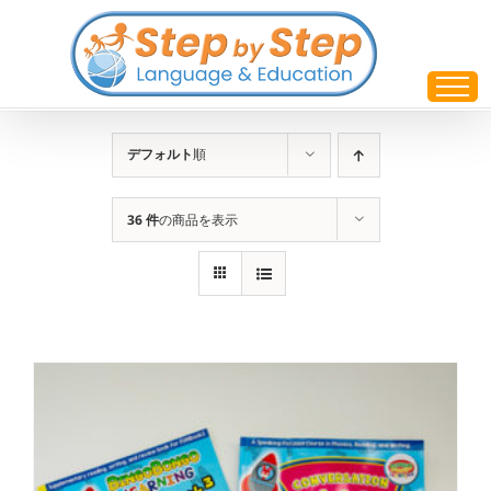
Skip
to
content
デフォルト
順
36 件
の商品を表示