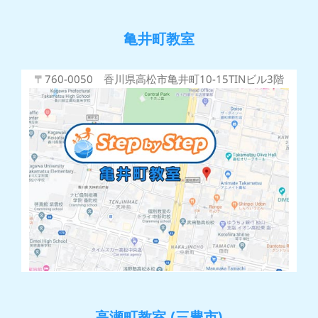
亀井町教室
〒760-0050 香川県高松市亀井町10-15TINビル3階
高瀬町教室 (三豊市)