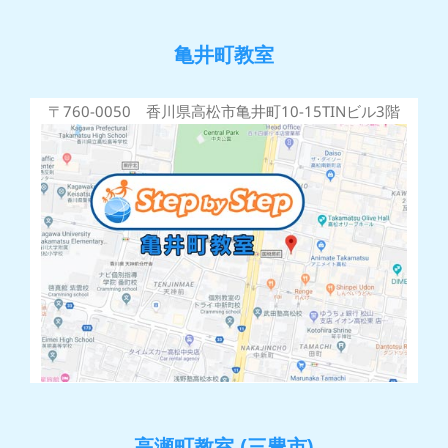
亀井町教室
〒760-0050 香川県高松市亀井町10-15TINビル3階
高瀬町教室 (三豊市)