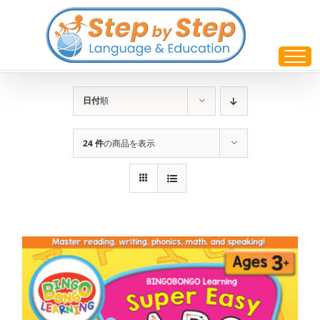
Skip
to
content
日付
順
24 件
の商品を表示