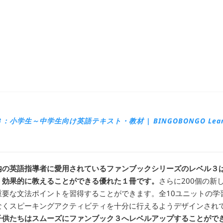
小学生～中学生向け英語テキスト・教材 | BINGOBONGO Learn
の英語指導者に愛用されているファンブックシリーズのレベル３は
く効果的に教えることができる優れた１冊です。
さらに200個の新
重要な文法ポイントを習得することができます。全10ユニットの学
なくスピーキングアクティビティを十分に行えるようデザインされ
子供たちはスムーズにファンブック３へレベルアップすることがで