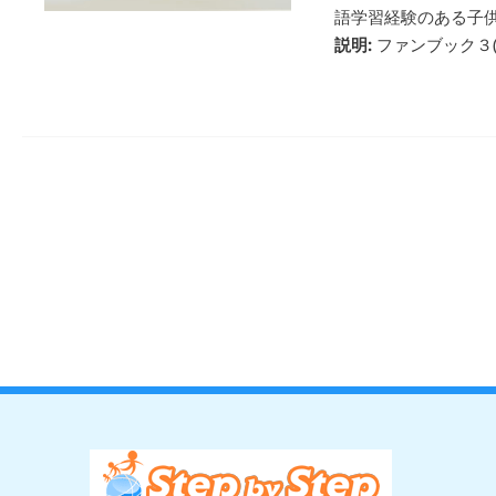
語学習経験のある子
説明:
ファンブック３(20