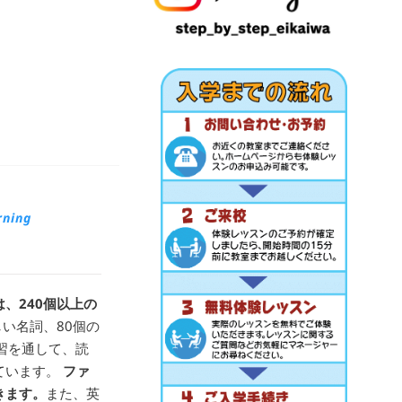
ing
、240個以上の
しい名詞、80個の
習を通して、読
ています。
ファ
きます。
また、英