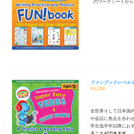
のワークシートから
ファンブックレベル２：小
¥
3,200
全世界そして日本国
や会話に焦点を合わ
学生低学年以降にお
ることができます。