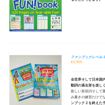
ファンブックレベル３：
¥
2,900
全世界そして日本国内
動詞の過去形を楽し
新しい形容詞そして
み書きの練習だけで
ンブック２を終えた