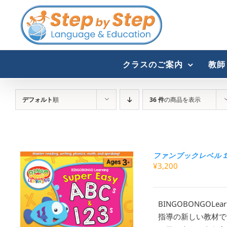
Skip
to
content
クラスのご案内
教師
デフォルト
順
36 件
の商品を表示
ファンブックレベル１：幼
¥
3,200
BINGOBONGOLearn
指導の新しい教材で