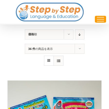
Skip
to
content
価格
順
36 件
の商品を表示