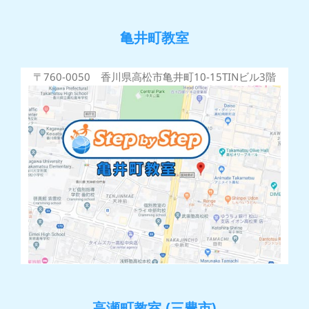
亀井町教室
〒760-0050 香川県高松市亀井町10-15TINビル3階
高瀬町教室 (三豊市)