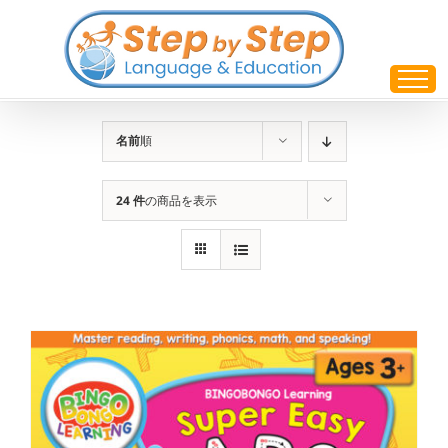
Skip
to
content
名前
順
24 件
の商品を表示