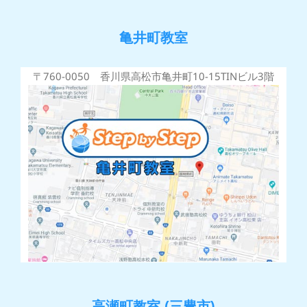
亀井町教室
〒760-0050 香川県高松市亀井町10-15TINビル3階
高瀬町教室 (三豊市)