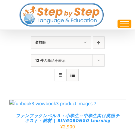
Skip
to
content
名前
順
12 件
の商品を表示
ファンブックレベル３：小学生～中学生向け英語テ
キスト・教材 | BINGOBONGO Learning
¥
2,900