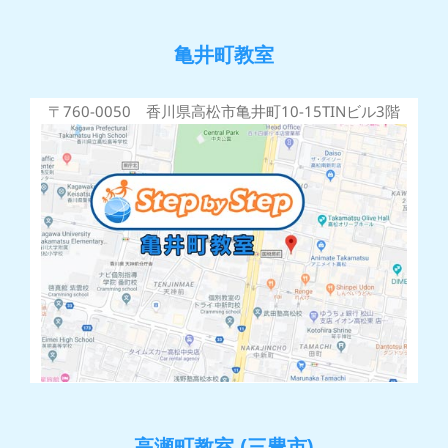
亀井町教室
〒760-0050 香川県高松市亀井町10-15TINビル3階
高瀬町教室 (三豊市)