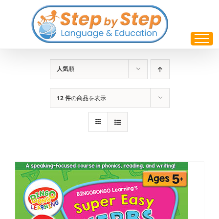
Skip
to
content
人気
順
12 件
の商品を表示