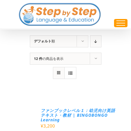
Skip
to
content
デフォルト
順
12 件
の商品を表示
ファンブックレベル１：幼児向け英語
テキスト・教材 | BINGOBONGO
Learning
¥
3,200