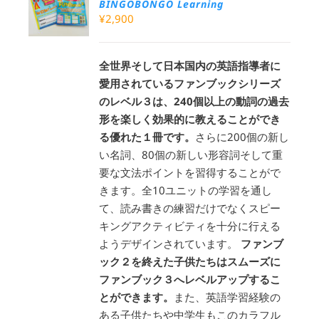
BINGOBONGO Learning
¥
2,900
全世界そして日本国内の英語指導者に
愛用されているファンブックシリーズ
のレベル３は、240個以上の動詞の過去
形を楽しく効果的に教えることができ
る優れた１冊です。
さらに200個の新し
い名詞、80個の新しい形容詞そして重
要な文法ポイントを習得することがで
きます。全10ユニットの学習を通し
て、読み書きの練習だけでなくスピー
キングアクティビティを十分に行える
ようデザインされています。
ファンブ
ック２を終えた子供たちはスムーズに
ファンブック３へレベルアップするこ
とができます。
また、英語学習経験の
ある子供たちや中学生もこのカラフル