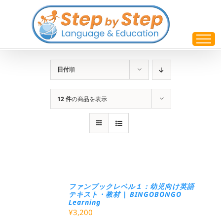
Skip
to
content
日付
順
12 件
の商品を表示
ファンブックレベル１：幼児向け英語
テキスト・教材 | BINGOBONGO
Learning
¥
3,200