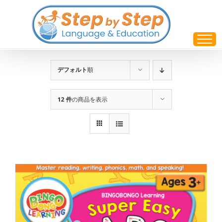
Skip
to
content
デフォルト
順
12 件
の商品を表示