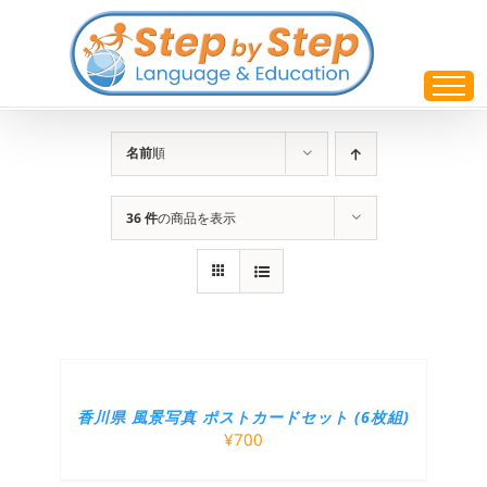
Skip
to
content
名前
順
36 件
の商品を表示
香川県 風景写真 ポストカードセット (6枚組)
¥
700