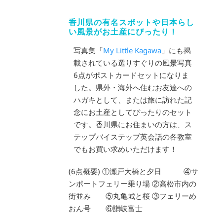
香川県の有名スポットや日本らし
い風景がお土産にぴったり！
写真集「
My Little Kagawa
」にも掲
載されている選りすぐりの風景写真
6点がポストカードセットになりま
した。県外・海外へ住むお友達への
ハガキとして、または旅に訪れた記
念にお土産としてぴったりのセット
です。香川県にお住まいの方は、ス
テップバイステップ英会話の各教室
でもお買い求めいただけます！
(6点概要) ①瀬戸大橋と夕日 ④サ
ンポートフェリー乗り場 ②高松市内の
街並み ⑤丸亀城と桜 ③フェリーめ
おん号 ⑥讃岐富士