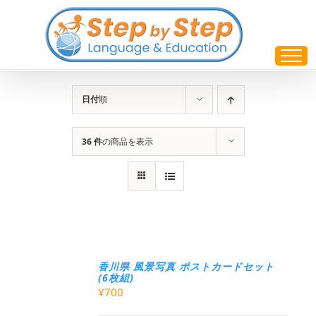
Skip
to
content
日付
順
36 件
の商品を表示
香川県 風景写真 ポストカードセット
(6枚組)
¥
700