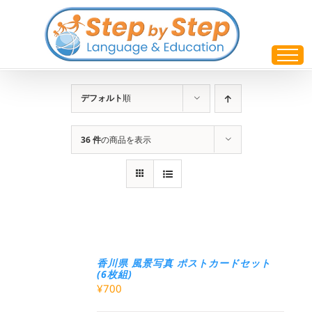
Skip
to
content
デフォルト
順
36 件
の商品を表示
香川県 風景写真 ポストカードセット
(6枚組)
¥
700