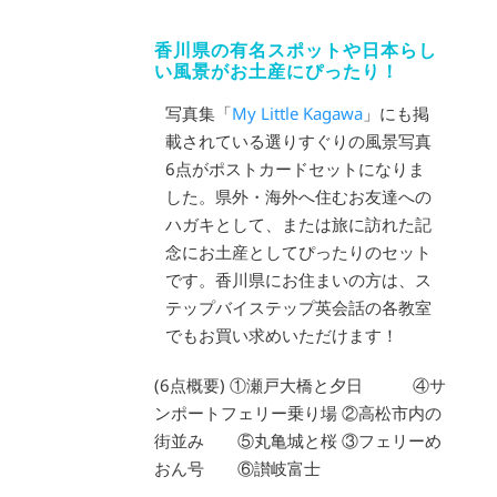
香川県の有名スポットや日本らし
い風景がお土産にぴったり！
写真集「
My Little Kagawa
」にも掲
載されている選りすぐりの風景写真
6点がポストカードセットになりま
した。県外・海外へ住むお友達への
ハガキとして、または旅に訪れた記
念にお土産としてぴったりのセット
です。香川県にお住まいの方は、ス
テップバイステップ英会話の各教室
でもお買い求めいただけます！
(6点概要) ①瀬戸大橋と夕日 ④サ
ンポートフェリー乗り場 ②高松市内の
街並み ⑤丸亀城と桜 ③フェリーめ
おん号 ⑥讃岐富士