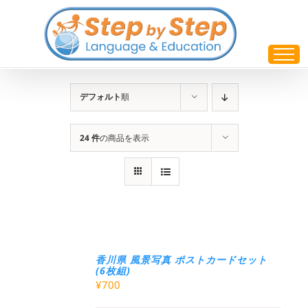
Skip
to
content
デフォルト
順
24 件
の商品を表示
香川県 風景写真 ポストカードセット
(6枚組)
¥
700