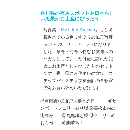
香川県の有名スポットや日本らし
い風景がお土産にぴったり！
写真集「
My Little Kagawa
」にも掲
載されている選りすぐりの風景写真
6点がポストカードセットになりま
した。県外・海外へ住むお友達への
ハガキとして、または旅に訪れた記
念にお土産としてぴったりのセット
です。香川県にお住まいの方は、ス
テップバイステップ英会話の各教室
でもお買い求めいただけます！
(6点概要) ①瀬戸大橋と夕日 ④サ
ンポートフェリー乗り場 ②高松市内の
街並み ⑤丸亀城と桜 ③フェリーめ
おん号 ⑥讃岐富士