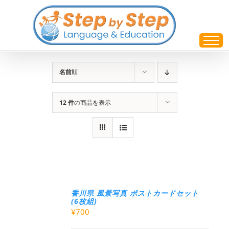
Skip
to
content
名前
順
12 件
の商品を表示
香川県 風景写真 ポストカードセット
(6枚組)
¥
700