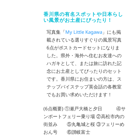
香川県の有名スポットや日本らし
い風景がお土産にぴったり！
写真集「
My Little Kagawa
」にも掲
載されている選りすぐりの風景写真
6点がポストカードセットになりま
した。県外・海外へ住むお友達への
ハガキとして、または旅に訪れた記
念にお土産としてぴったりのセット
です。香川県にお住まいの方は、ス
テップバイステップ英会話の各教室
でもお買い求めいただけます！
(6点概要) ①瀬戸大橋と夕日 ④サ
ンポートフェリー乗り場 ②高松市内の
街並み ⑤丸亀城と桜 ③フェリーめ
おん号 ⑥讃岐富士