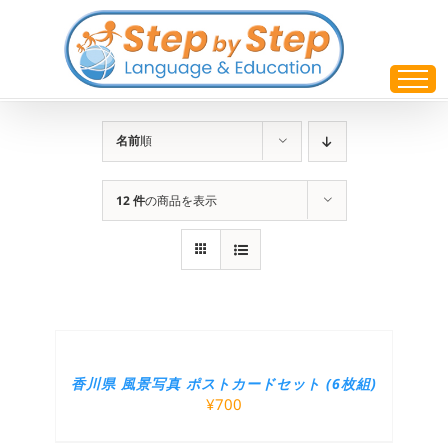
Skip
to
content
名前
順
12 件
の商品を表示
香川県 風景写真 ポストカードセット (6枚組)
¥
700