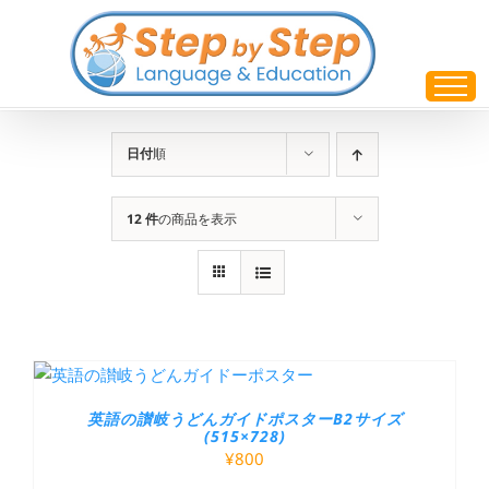
Skip
to
content
日付
順
12 件
の商品を表示
英語の讃岐うどんガイドポスターB2サイズ
(515×728)
¥
800