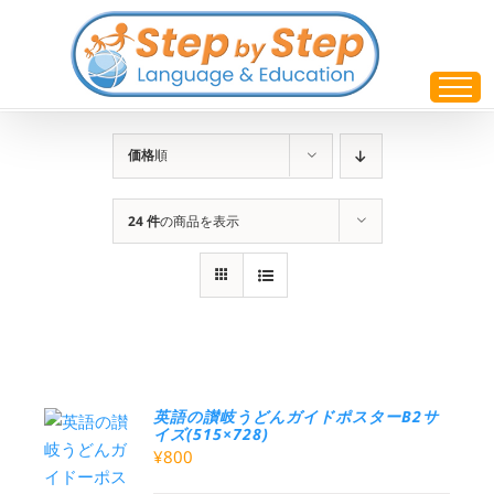
Skip
to
content
価格
順
24 件
の商品を表示
英語の讃岐うどんガイドポスターB2サ
イズ(515×728)
¥
800