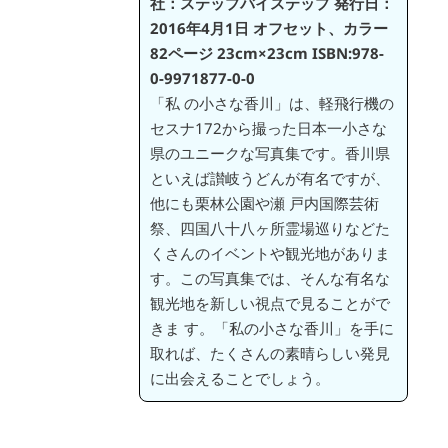
社：ステップバイステップ
発行日：
2016年4月1日
オフセット、カラー
82ページ
23cm×23cm
ISBN:978-
0-9971877-0-0
「私 の小さな香川」は、軽飛行機の
セスナ172から撮った日本一小さな
県のユニークな写真集です。香川県
といえば讃岐うどんが有名ですが、
他にも栗林公園や瀬 戸内国際芸術
祭、四国八十八ヶ所霊場巡りなどた
くさんのイベントや観光地がありま
す。この写真集では、そんな有名な
観光地を新しい視点で見ることがで
きま す。「私の小さな香川」を手に
取れば、たくさんの素晴らしい発見
に出会えることでしょう。