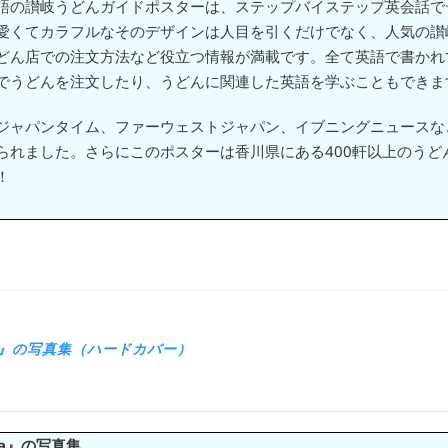
語の讃岐うどんガイドポスターは、ステップバイステップ英会話で
愛くてカラフルなそのデザインは人目を引くだけでなく、人気の讃
どん店での注文方法など役立つ情報が満載です。全て英語で書かれ
でうどんを注文したり、うどんに関連した英語を学ぶこともできま
ジャパンタイム、ファーウェストジャパン、イブニングニュースな
られました。さらにこのポスターは香川県にある400軒以上のうど
！
agawa』の写真集（ハードカバー）
gawa』の写真集