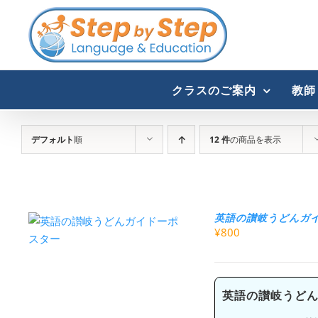
Skip
to
content
クラスのご案内
教師
デフォルト
順
12 件
の商品を表示
英語の讃岐うどんガイド
¥
800
英語の讃岐うどん