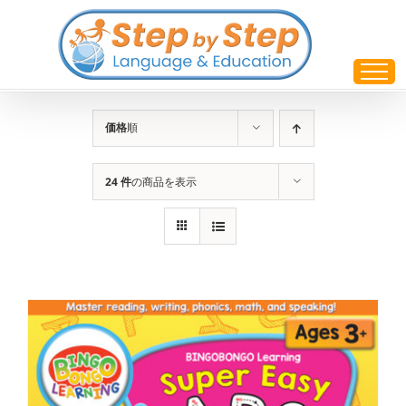
Skip
to
content
価格
順
24 件
の商品を表示