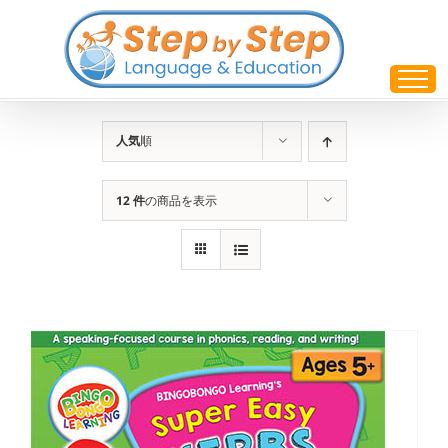
Skip
to
content
人気
順
12 件
の商品を表示