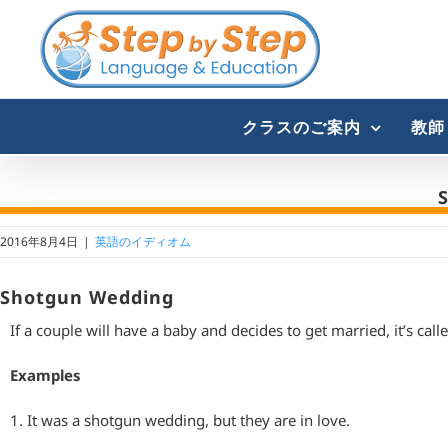
Skip
to
content
クラスのご案内
教師
2016年8月4日
|
英語のイディオム
Shotgun Wedding
If a couple will have a baby and decides to get married, it’s cal
Examples
1. It was a shotgun wedding, but they are in love.