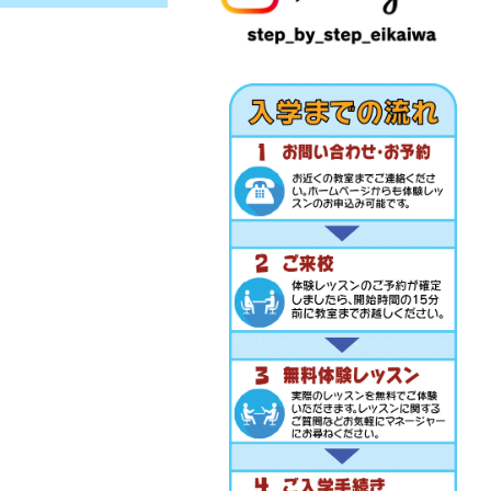
メ
ー
ル