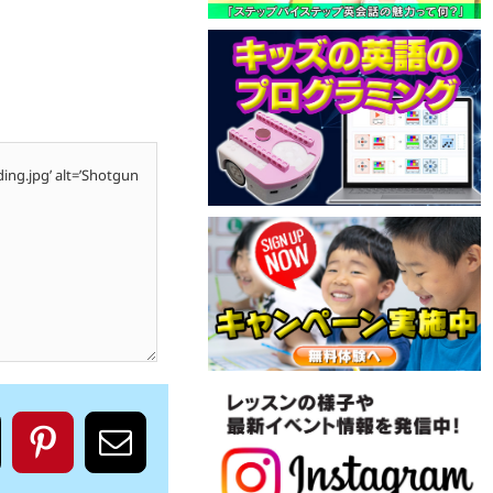
ok
Pinterest
電
子