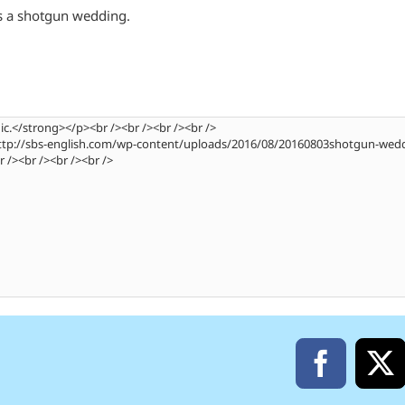
s a shotgun wedding.
Facebo
X