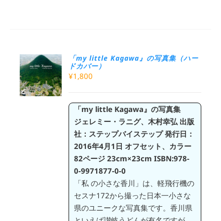
「my little Kagawa』の写真集（ハー
ドカバー）
¥
1,800
「my little Kagawa』の写真集
ジェレミー・ラニグ、木村幸弘
出版
社：ステップバイステップ
発行日：
2016年4月1日
オフセット、カラー
82ページ
23cm×23cm
ISBN:978-
0-9971877-0-0
「私 の小さな香川」は、軽飛行機の
セスナ172から撮った日本一小さな
県のユニークな写真集です。香川県
といえば讃岐うどんが有名ですが、