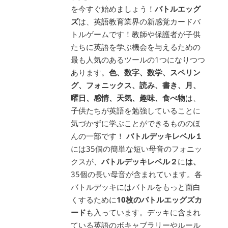
を今すぐ始めましょう！
バトルエッグ
ズ
は、英語教育業界の新感覚カードバ
トルゲームです！教師や保護者が子供
たちに英語を学ぶ機会を与えるための
最も人気のあるツールの1つになりつつ
あります。
色、数字、数学、スペリン
グ、フォニックス、読み、書き、月、
曜日、感情、天気、趣味、食べ物
は、
子供たちが英語を勉強していることに
気づかずに学ぶことができるもののほ
んの一部です！
バトルデッキレベル１
には35個の簡単な短い母音のフォニッ
クスが、
バトルデッキレベル２
に
は、
35個の長い母音が含まれています。各
バトルデッキにはバトルをもっと面白
くするために
10枚のバトルエッグズカ
ード
も入っています。デッキに含まれ
ている英語のボキャブラリーやルール