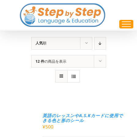
Skip
to
content
人気
順
12 件
の商品を表示
英語のレッスンやA.S.Kカードに使用で
きる色と形のシール
¥
500