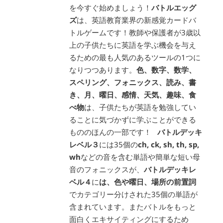
を今すぐ始めましょう！
バトルエッグ
ズ
は、英語教育業界の新感覚カードバ
トルゲームです！教師や保護者が3歳以
上の子供たちに英語を学ぶ機会を与え
るための最も人気のあるツールの1つに
なりつつあります。
色、数字、数学、
スペリング、フォニックス、読み、書
き、月、曜日、感情、天気、趣味、食
べ物
は、子供たちが英語を勉強してい
ることに気づかずに学ぶことができる
もののほんの一部です！
バトルデッキ
レベル３
には35個の
ch, ck, sh, th, sp,
wh
などの音を含む単語や簡単な短い母
音のフォニックスが、
バトルデッキレ
ベル４
に
は、色や曜日、場所の前置詞
でカテゴリー分けされた35個の単語が
含まれています。またバトルをもっと
面白くエキサイティングにするため