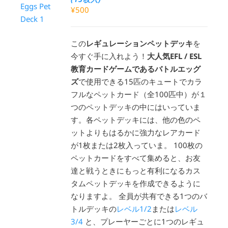
¥
500
この
レギュレーションペットデッキ
を
今すぐ手に入れよう！
大人気EFL / ESL
教育カードゲームであるバトルエッグ
ズ
で使用できる15匹のキュートでカラ
フルなペットカード（全100匹中）が１
つのペットデッキの中にはいっていま
す。各ペットデッキには、他の色のペ
ットよりもはるかに強力なレアカード
が1枚または2枚入っていま。 100枚の
ペットカードをすべて集めると、お友
達と戦うときにもっと有利になるカス
タムペットデッキを作成できるように
なりますよ。 全員が共有できる1つのバ
トルデッキの
レベル1/2
または
レベル
3/4
と、プレーヤーごとに1つのレギュ