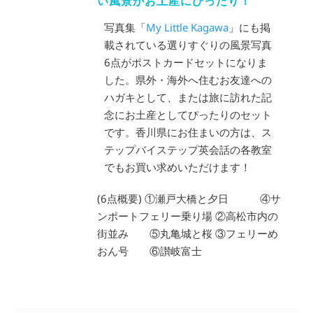
い風景がお土産にぴったり！
写真集「
My Little Kagawa
」にも掲
載されている選りすぐりの風景写真
6点がポストカードセットになりま
した。県外・海外へ住むお友達への
ハガキとして、または旅に訪れた記
念にお土産としてぴったりのセット
です。香川県にお住まいの方は、ス
テップバイステップ英会話の各教室
でもお買い求めいただけます！
(6点概要) ①瀬戸大橋と夕日 ④サ
ンポートフェリー乗り場 ②高松市内の
街並み ⑤丸亀城と桜 ③フェリーめ
おん号 ⑥讃岐富士