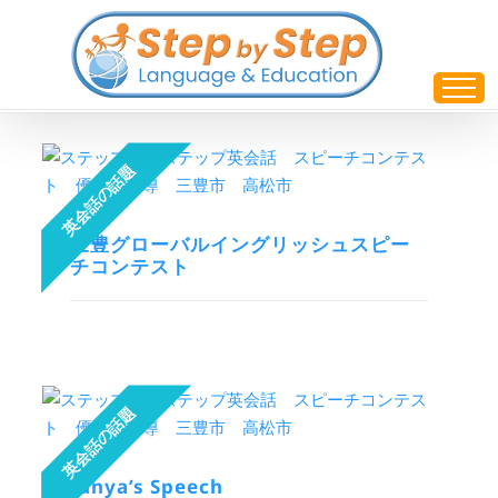
Skip
to
content
三豊グローバルイングリッシュスピー
チコンテスト
Junya’s Speech