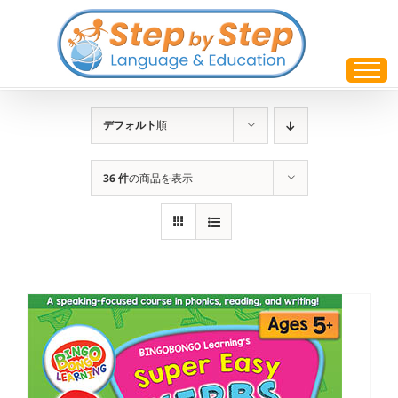
Skip
to
content
デフォルト
順
36 件
の商品を表示